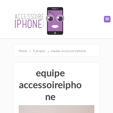
Home
→
A propos
→
equipe accessoireiphone
equipe
accessoireipho
ne