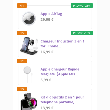
N°1
PROMO -23%
Apple AirTag
29,99 €
N°2
PROMO -15%
Chargeur Induction 3 en 1
for iPhone...
16,99 €
N°3
Apple Chargeur Rapide
MagSafe【Apple MFi...
5,99 €
N°4
Kit d'objectifs 2 en 1 pour
téléphone portable,...
13,99 €