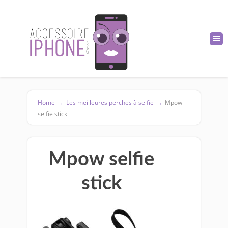
Home
→
Les meilleures perches à selfie
→
Mpow
selfie stick
Mpow selfie
stick