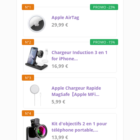
N°1
PROMO -23%
Apple AirTag
29,99 €
N°2
PROMO -15%
Chargeur Induction 3 en 1
for iPhone...
16,99 €
N°3
Apple Chargeur Rapide
MagSafe【Apple MFi...
5,99 €
N°4
Kit d'objectifs 2 en 1 pour
téléphone portable,...
13,99 €